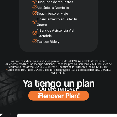
Búsqueda de repuestos
Mecánica a Domicilio
Seguimiento en viaje
Financiamiento en Taller Tu
Gruero
1 Serv. de Asistencia Vial
Extendida
Taxi con Ridery
Los precios indicados son válidos para vehículos del 2006 en adelante. Para años
anteriores, tendrán una recarga adicional. Todos los precios incluyen I.V.A. El R.C.V. es de
Seguros Corporativos, C.A. J-00338694-4, inscrita en la SUDEASEG con el N° ES-103.
*
Soluciones Tu Gruero, C.A. es un canal alternativo de R.C.V. aprobado por la SUDEASEG
con el N° 17
Ya tengo un plan
VER PLANES
Quiero renovar
¡Renovar Plan!