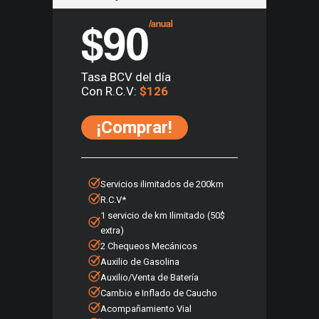
$90
/anual
Tasa BCV del día
Con R.C.V:
$126
¡Comprar!
Servicios ilimitados de 200km
R.C.V*
1 servicio de km Ilimitado (50$
extra)
2 Chequeos Mecánicos
Auxilio de Gasolina
Auxilio/Venta de Batería
Cambio e Inflado de Caucho
Acompañamiento Vial