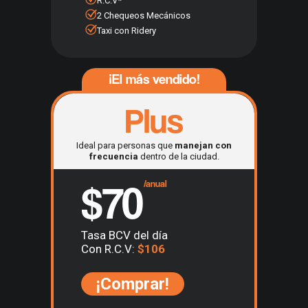
R.C.V*
2 Chequeos Mecánicos
Taxi con Ridery
¡El más vendido!
Plus
Ideal para personas que
manejan con
frecuencia
dentro de la ciudad.
$70
/anual
Tasa BCV del día
Con R.C.V:
$106
¡Comprar!