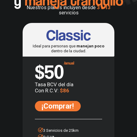
y
maneja tranquilo
Nuestros planes incluyen desde
3 a 13
servicios
Classic
Ideal para personas que
manejan poco
dentro de la ciudad.
$50
/anual
Tasa BCV del día
Con R.C.V:
$86
¡Comprar!
3 Servicios de 25km