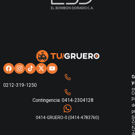
C
T
V
y
0212-319-1250
c
C
2
P
Contingencia: 0414-2304128
d
|
p
S
0414-GRUERO-0 (0414-4783760)
Z
T
f
G
d